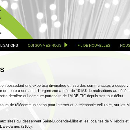
LISATIONS
QUI SOMMES-NOUS
FIL DE NOUVELLES
NOUS
NS
ation possédant une expertise diversifiée et issu des communautés à desservir
le de route à son actif. L’organisme a près de 10 M$ de réalisations au bénéfic
ette dernière qui demeure partenaire de l’AIDE-TIC depuis ses tout début.
tours de télécommunication pour Internet et la téléphonie cellulaire, sur les
x sites qui desservent Saint-Ludger-de-Milot et les localités de Villebois et
a Baie-James (2105).